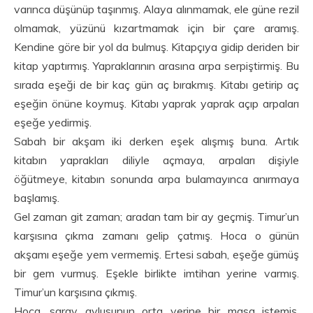
varınca düşünüp taşınmış. Alaya alınmamak, ele güne rezil
olmamak, yüzünü kızartmamak için bir çare aramış.
Kendine göre bir yol da bulmuş. Kitapçıya gidip deriden bir
kitap yaptırmış. Yapraklarının arasına arpa serpiştirmiş. Bu
sırada eşeği de bir kaç gün aç bırakmış. Kitabı getirip aç
eşeğin önüne koymuş. Kitabı yaprak yaprak açıp arpaları
eşeğe yedirmiş.
Sabah bir akşam iki derken eşek alışmış buna. Artık
kitabın yaprakları diliyle açmaya, arpaları dişiyle
öğütmeye, kitabın sonunda arpa bulamayınca anırmaya
başlamış.
Gel zaman git zaman; aradan tam bir ay geçmiş. Timur’un
karşısına çıkma zamanı gelip çatmış. Hoca o günün
akşamı eşeğe yem vermemiş. Ertesi sabah, eşeğe gümüş
bir gem vurmuş. Eşekle birlikte imtihan yerine varmış.
Timur’un karşısına çıkmış.
Hoca, saray avlusunun orta yerine bir masa istemiş.