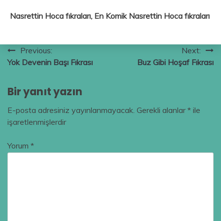
Nasrettin Hoca fıkraları, En Komik Nasrettin Hoca fıkraları
Yazı
Previous:
Next:
Yok Devenin Başı Fıkrası
Buz Gibi Hoşaf Fıkrası
gezinmesi
Bir yanıt yazın
E-posta adresiniz yayınlanmayacak.
Gerekli alanlar
*
ile
işaretlenmişlerdir
Yorum
*