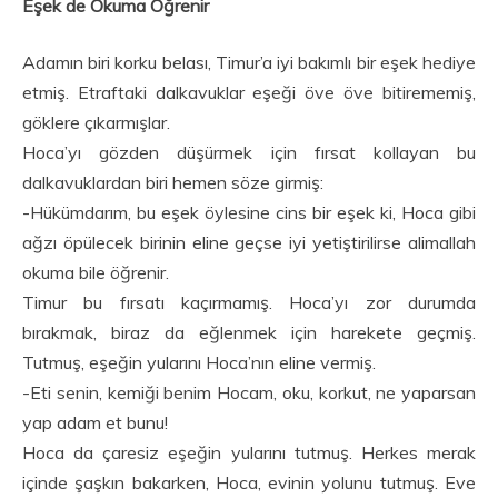
Eşek de Okuma Öğrenir
Adamın biri korku belası, Timur’a iyi bakımlı bir eşek hediye
etmiş. Etraftaki dalkavuklar eşeği öve öve bitirememiş,
göklere çıkarmışlar.
Hoca’yı gözden düşürmek için fırsat kollayan bu
dalkavuklardan biri hemen söze girmiş:
-Hükümdarım, bu eşek öylesine cins bir eşek ki, Hoca gibi
ağzı öpülecek birinin eline geçse iyi yetiştirilirse alimallah
okuma bile öğrenir.
Timur bu fırsatı kaçırmamış. Hoca’yı zor durumda
bırakmak, biraz da eğlenmek için harekete geçmiş.
Tutmuş, eşeğin yularını Hoca’nın eline vermiş.
-Eti senin, kemiği benim Hocam, oku, korkut, ne yaparsan
yap adam et bunu!
Hoca da çaresiz eşeğin yularını tutmuş. Herkes merak
içinde şaşkın bakarken, Hoca, evinin yolunu tutmuş. Eve