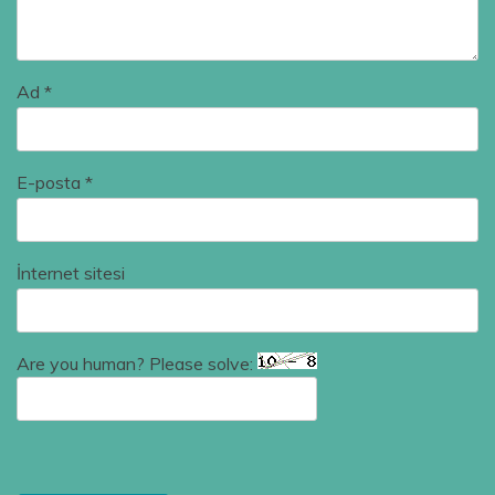
Ad
*
E-posta
*
İnternet sitesi
Are you human? Please solve: