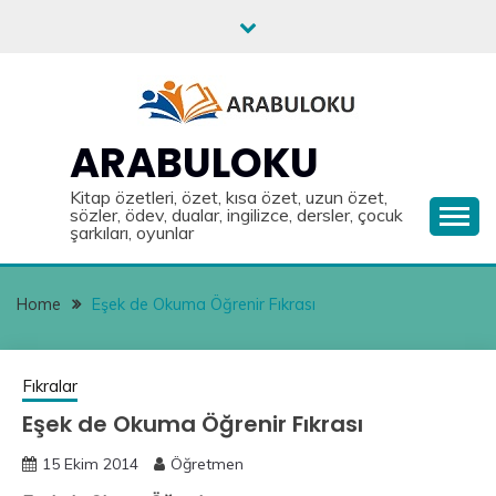
Skip
to
content
ARABULOKU
Kitap özetleri, özet, kısa özet, uzun özet,
sözler, ödev, dualar, ingilizce, dersler, çocuk
şarkıları, oyunlar
Home
Eşek de Okuma Öğrenir Fıkrası
Fıkralar
Eşek de Okuma Öğrenir Fıkrası
15 Ekim 2014
Öğretmen