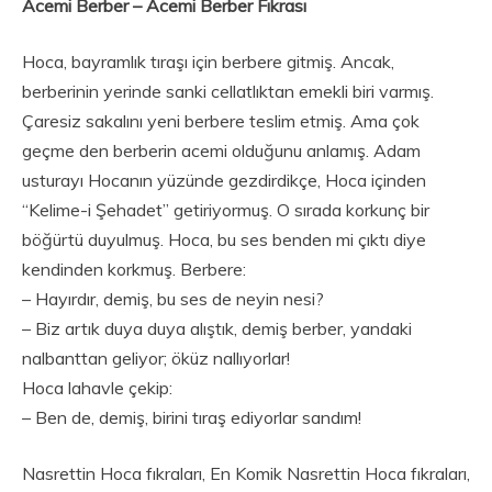
Acemi Berber – Acemi Berber Fıkrası
Hoca, bayramlık tıraşı için berbere gitmiş. Ancak,
berberinin yerinde sanki cellatlıktan emekli biri varmış.
Çaresiz sakalını yeni berbere teslim etmiş. Ama çok
geçme den berberin acemi olduğunu anlamış. Adam
usturayı Hocanın yüzünde gezdirdikçe, Hoca içinden
“Kelime-i Şehadet” getiriyormuş. O sırada korkunç bir
böğürtü duyulmuş. Hoca, bu ses benden mi çıktı diye
kendinden korkmuş. Berbere:
– Hayırdır, demiş, bu ses de neyin nesi?
– Biz artık duya duya alıştık, demiş berber, yandaki
nalbanttan geliyor; öküz nallıyorlar!
Hoca lahavle çekip:
– Ben de, demiş, birini tıraş ediyorlar sandım!
Nasrettin Hoca fıkraları, En Komik Nasrettin Hoca fıkraları,