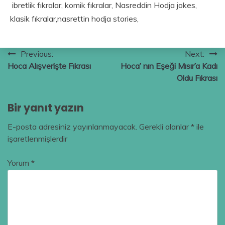
ibretlik fıkralar, komik fıkralar, Nasreddin Hodja jokes,
klasik fıkralar,nasrettin hodja stories,
Yazı
Previous:
Next:
Hoca Alışverişte Fıkrası
Hoca’ nın Eşeği Mısır’a Kadı
gezinmesi
Oldu Fıkrası
Bir yanıt yazın
E-posta adresiniz yayınlanmayacak.
Gerekli alanlar
*
ile
işaretlenmişlerdir
Yorum
*