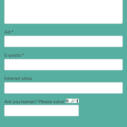
Ad
*
E-posta
*
İnternet sitesi
Are you human? Please solve: