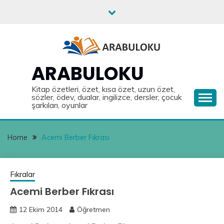
Skip
to
content
ARABULOKU
Kitap özetleri, özet, kısa özet, uzun özet,
sözler, ödev, dualar, ingilizce, dersler, çocuk
şarkıları, oyunlar
Home
Acemi Berber Fıkrası
Fıkralar
Acemi Berber Fıkrası
12 Ekim 2014
Öğretmen