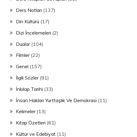
Ders Notları
(137)
Din Kültürü
(17)
Dizi İncelemeleri
(2)
Dualar
(104)
Filmler
(22)
Genel
(157)
İlgili Sözler
(91)
İnkılap Tarihi
(33)
İnsan Hakları Yurttaşlık Ve Demokrasi
(11)
Kelimeler
(13)
Kitap Özetleri
(61)
Kültür ve Edebiyat
(11)