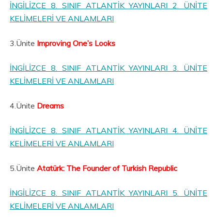
İNGİLİZCE 8. SINIF ATLANTİK YAYINLARI 2. ÜNİTE
KELİMELERİ VE ANLAMLARI
3.Ünite
Improving One’s Looks
İNGİLİZCE 8. SINIF ATLANTİK YAYINLARI 3. ÜNİTE
KELİMELERİ VE ANLAMLARI
4.Ünite
Dreams
İNGİLİZCE 8. SINIF ATLANTİK YAYINLARI 4. ÜNİTE
KELİMELERİ VE ANLAMLARI
5.Ünite
Atatürk: The Founder of Turkish Republic
İNGİLİZCE 8. SINIF ATLANTİK YAYINLARI 5. ÜNİTE
KELİMELERİ VE ANLAMLARI