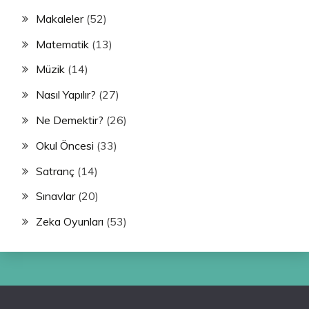
Makaleler
(52)
Matematik
(13)
Müzik
(14)
Nasıl Yapılır?
(27)
Ne Demektir?
(26)
Okul Öncesi
(33)
Satranç
(14)
Sınavlar
(20)
Zeka Oyunları
(53)