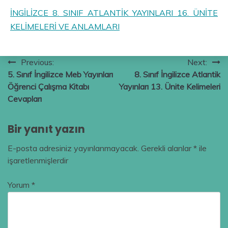
İNGİLİZCE 8. SINIF ATLANTİK YAYINLARI 16. ÜNİTE
KELİMELERİ VE ANLAMLARI
Yazı
Previous:
Next:
5. Sınıf İngilizce Meb Yayınları
8. Sınıf İngilizce Atlantik
gezinmesi
Öğrenci Çalışma Kitabı
Yayınları 13. Ünite Kelimeleri
Cevapları
Bir yanıt yazın
E-posta adresiniz yayınlanmayacak.
Gerekli alanlar
*
ile
işaretlenmişlerdir
Yorum
*