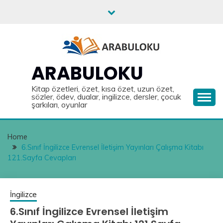
Skip
to
content
ARABULOKU
Kitap özetleri, özet, kısa özet, uzun özet,
sözler, ödev, dualar, ingilizce, dersler, çocuk
şarkıları, oyunlar
Home
6.Sınıf İngilizce Evrensel İletişim Yayınları Çalışma Kitabı
121.Sayfa Cevapları
İngilizce
6.Sınıf İngilizce Evrensel İletişim