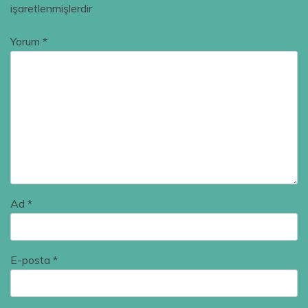
işaretlenmişlerdir
Yorum
*
Ad
*
E-posta
*