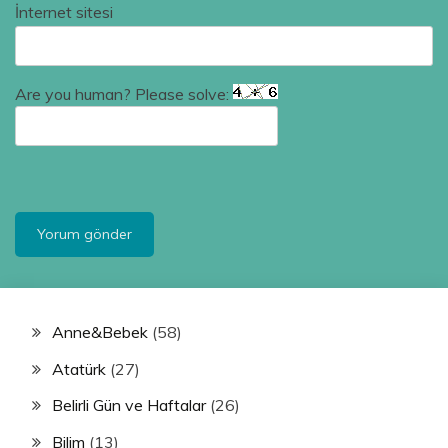
İnternet sitesi
Are you human? Please solve:
Anne&Bebek
(58)
Atatürk
(27)
Belirli Gün ve Haftalar
(26)
Bilim
(13)