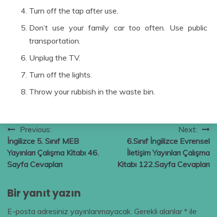
Turn off the tap after use.
Don’t use your family car too often. Use public
transportation.
Unplug the TV.
Turn off the lights.
Throw your rubbish in the waste bin.
Yazı
Previous:
Next:
İngilizce 5. Sınıf MEB
6.Sınıf İngilizce Evrensel
gezinmesi
Yayınları Çalışma Kitabı 46.
İletişim Yayınları Çalışma
Sayfa Cevapları
Kitabı 122.Sayfa Cevapları
Bir yanıt yazın
E-posta adresiniz yayınlanmayacak.
Gerekli alanlar
*
ile