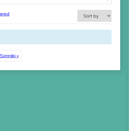
ered
Sonraki »