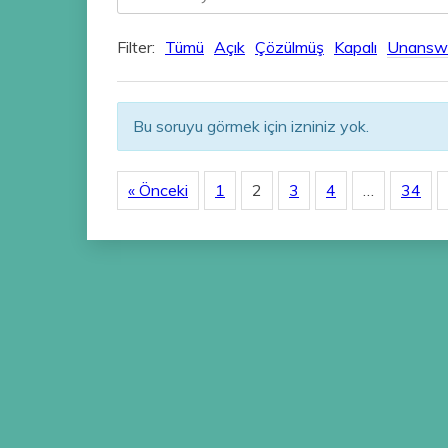
Filter:
Tümü
Açık
Çözülmüş
Kapalı
Unansw
Bu soruyu görmek için izniniz yok.
« Önceki
1
2
3
4
…
34