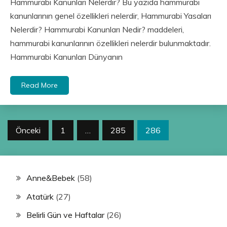
Hammurabi Kanunları Nelerdir? Bu yazıda hammurabi
kanunlarının genel özellikleri nelerdir, Hammurabi Yasaları
Nelerdir? Hammurabi Kanunları Nedir? maddeleri,
hammurabi kanunlarının özellikleri nelerdir bulunmaktadır.
Hammurabi Kanunları Dünyanın
Read More
Yazı
Önceki
1
…
285
286
sayfalandırması
Anne&Bebek
(58)
Atatürk
(27)
Belirli Gün ve Haftalar
(26)