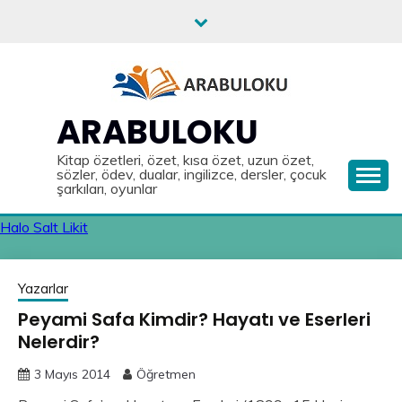
Skip
to
content
ARABULOKU
Kitap özetleri, özet, kısa özet, uzun özet,
sözler, ödev, dualar, ingilizce, dersler, çocuk
şarkıları, oyunlar
Halo Salt Likit
Yazarlar
Peyami Safa Kimdir? Hayatı ve Eserleri
Nelerdir?
3 Mayıs 2014
Öğretmen