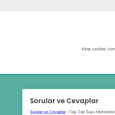
Skip
to
content
Kitap özetleri, özet
Sorular ve Cevaplar
Sorular ve Cevaplar
›
Tag: Zap Suyu Muharebes