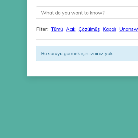
Filter:
Tümü
Açık
Çözülmüş
Kapalı
Unansw
Bu soruyu görmek için izniniz yok.