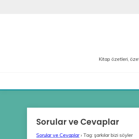
Skip
to
content
Kitap özetleri, özet
Sorular ve Cevaplar
Sorular ve Cevaplar
›
Tag: şarkılar bizi söyler