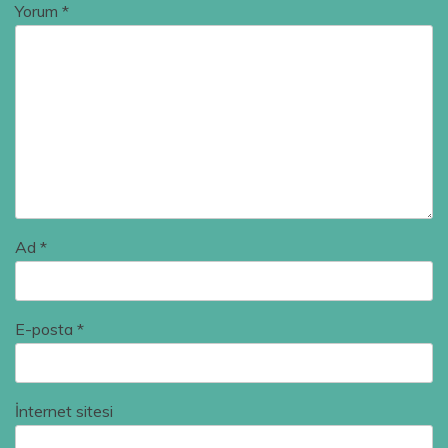
Yorum
*
Ad
*
E-posta
*
İnternet sitesi