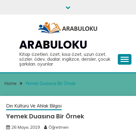
Skip
to
content
ARABULOKU
Kitap özetleri, özet, kısa özet, uzun özet,
sözler, ödev, dualar, ingilizce, dersler, çocuk
şarkıları, oyunlar
Home
Yemek Duasına Bir Örnek
Din Kültürü Ve Ahlak Bilgisi
Yemek Duasına Bir Örnek
26 Mayıs 2019
Öğretmen