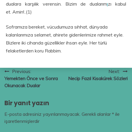
dualara karşılık verensin. Bizim de dualarım
ı
zı kabul
et. Amin!..(1)
Soframıza bereket, vücudumuza sıhhat, dünyada
kalanlarımıza selamet, ahirete gidenlerimize rahmet eyle.
Bizlere iki cihanda güzellikler ihsan eyle. Her türlü
felaketlerden koru Rabbim.
Yazı
Previous:
Next:
Yemekten Önce ve Sonra
Necip Fazıl Kısakürek Sözleri
gezinmesi
Okunacak Dualar
Bir yanıt yazın
E-posta adresiniz yayınlanmayacak.
Gerekli alanlar
*
ile
işaretlenmişlerdir