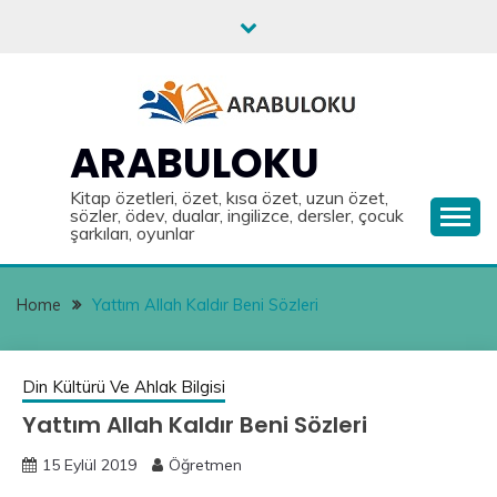
Skip
to
content
ARABULOKU
Kitap özetleri, özet, kısa özet, uzun özet,
sözler, ödev, dualar, ingilizce, dersler, çocuk
şarkıları, oyunlar
Home
Yattım Allah Kaldır Beni Sözleri
Din Kültürü Ve Ahlak Bilgisi
Yattım Allah Kaldır Beni Sözleri
15 Eylül 2019
Öğretmen