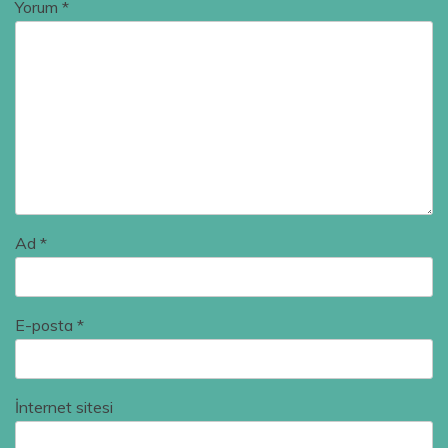
Yorum
*
Ad
*
E-posta
*
İnternet sitesi