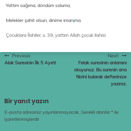
Yattım sağıma, döndüm soluma,
Melekler şahit olsun, dinime iman
ı
ma.
Çocuklara İlahiler, s. 39, yattım Allah çocuk ilahisi
Yazı
Previous:
Next:
Alak Suresinin İlk 5 Ayeti
Felak suresinin anlamını
gezinmesi
okuyunuz. Bu surenin ana
fikrini bularak defterinize
yazınız.
Bir yanıt yazın
E-posta adresiniz yayınlanmayacak.
Gerekli alanlar
*
ile
işaretlenmişlerdir