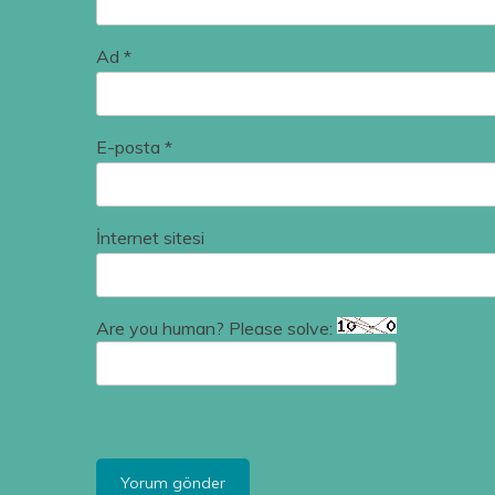
Ad
*
E-posta
*
İnternet sitesi
Are you human? Please solve: