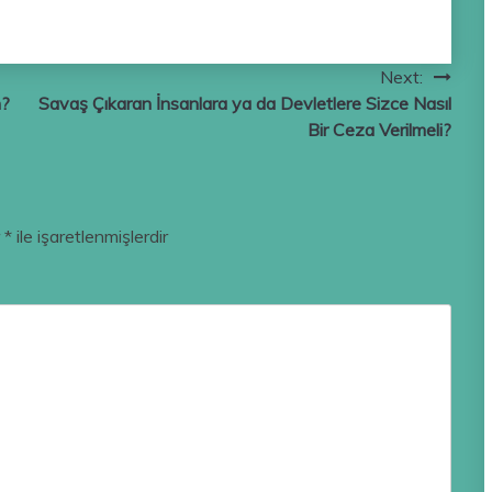
Next:
n?
Savaş Çıkaran İnsanlara ya da Devletlere Sizce Nasıl
Bir Ceza Verilmeli?
r
*
ile işaretlenmişlerdir