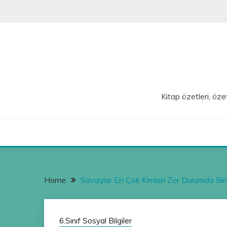
Skip
to
content
Kitap özetleri, özet
Home
Savaşlar En Çok Kimleri Zor Durumda Bı
6.Sınıf Sosyal Bilgiler