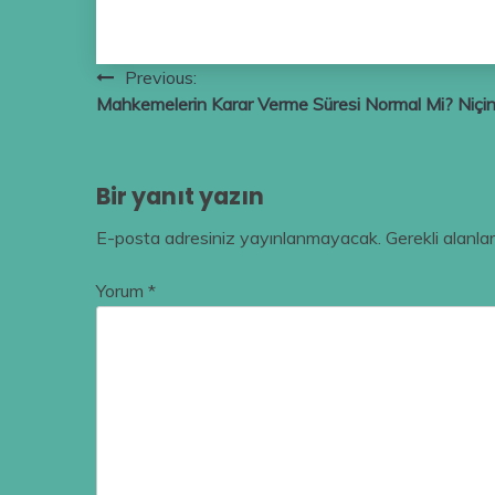
Yazı
Previous:
Mahkemelerin Karar Verme Süresi Normal Mi? Niçi
gezinmesi
Bir yanıt yazın
E-posta adresiniz yayınlanmayacak.
Gerekli alanla
Yorum
*