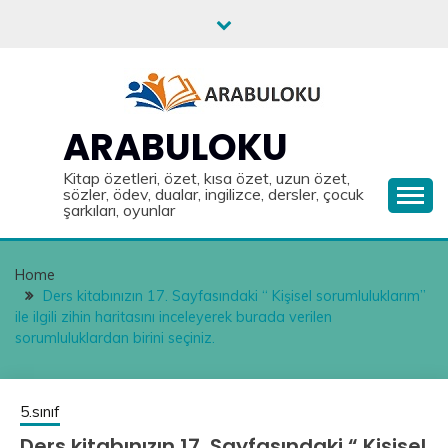
Skip
to
content
ARABULOKU
Kitap özetleri, özet, kısa özet, uzun özet,
sözler, ödev, dualar, ingilizce, dersler, çocuk
şarkıları, oyunlar
Home
Ders kitabınızın 17. Sayfasındaki “ Kişisel sorumluluklarım”
ile ilgili zihin haritasını inceleyerek burada verilen
sorumluluklardan birini seçiniz.
5.sınıf
Ders kitabınızın 17. Sayfasındaki “ Kişisel