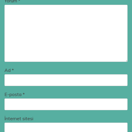
Yorum
*
Ad
*
E-posta
*
İnternet sitesi