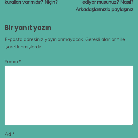
kuralları var mıdır? Niçin?
ediyor musunuz? Nasıl?
Arkadaşlarınızla paylaşınız
Bir yanıt yazın
E-posta adresiniz yayınlanmayacak.
Gerekli alanlar
*
ile
işaretlenmişlerdir
Yorum
*
Ad
*