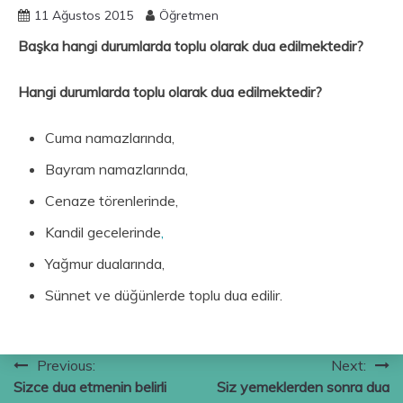
11 Ağustos 2015
Öğretmen
Başka hangi durumlarda toplu olarak dua edilmektedir?
Hangi durumlarda toplu olarak dua edilmektedir?
Cuma namazlarında,
Bayram namazlarında,
Cenaze törenlerinde,
Kandil gecelerinde
,
Yağmur dualarında,
Sünnet ve düğünlerde toplu dua edilir.
Yazı
Previous:
Next:
Sizce dua etmenin belirli
Siz yemeklerden sonra dua
gezinmesi