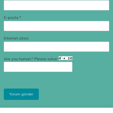
E-posta
*
İnternet sitesi
Are you human? Please solve: