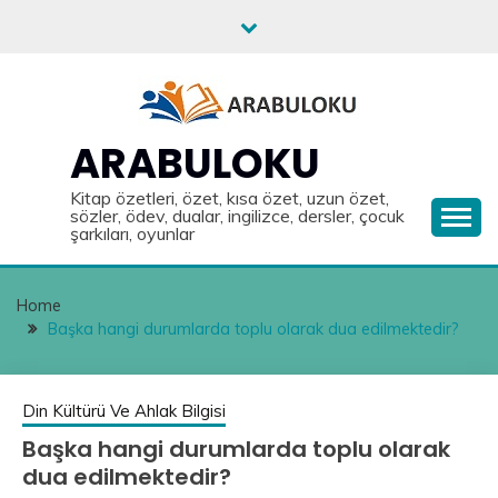
Skip
to
content
ARABULOKU
Kitap özetleri, özet, kısa özet, uzun özet,
sözler, ödev, dualar, ingilizce, dersler, çocuk
şarkıları, oyunlar
Home
Başka hangi durumlarda toplu olarak dua edilmektedir?
Din Kültürü Ve Ahlak Bilgisi
Başka hangi durumlarda toplu olarak
dua edilmektedir?