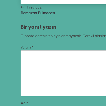
Yazı
Previous:
Ramazan Bulmacası
gezinmesi
Bir yanıt yazın
E-posta adresiniz yayınlanmayacak.
Gerekli alanla
Yorum
*
Ad
*