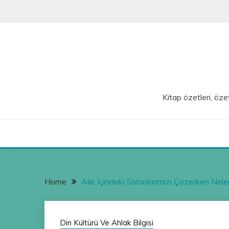
Skip
to
content
Kitap özetleri, özet
Home
Aile İçindeki Sorunlarımızı Çözerken Nele
Din Kültürü Ve Ahlak Bilgisi