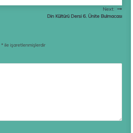
Next:
Din Kültürü Dersi 6. Ünite Bulmacası
r
*
ile işaretlenmişlerdir