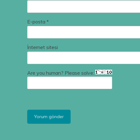
E-posta
*
İnternet sitesi
Are you human? Please solve: