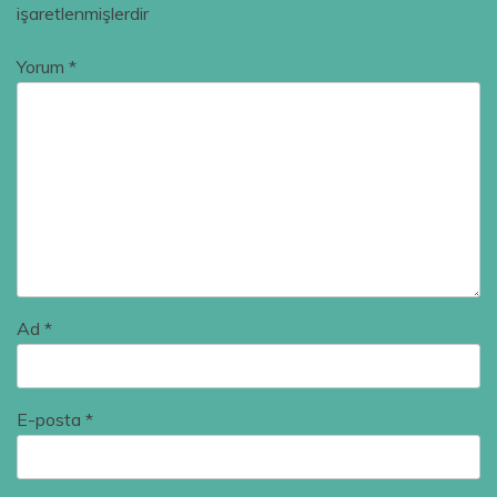
işaretlenmişlerdir
Yorum
*
Ad
*
E-posta
*