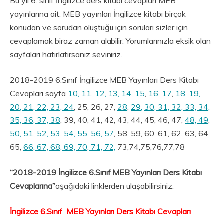
Bu yıl 6. sınıf İngilizce ders kitabı cevapları MEB
yayınlarına ait. MEB yayınları İngilizce kitabı birçok
konudan ve sorudan oluştuğu için soruları sizler için
cevaplamak biraz zaman alabilir. Yorumlarınızla eksik olan
sayfaları hatırlatırsanız seviniriz.
2018-2019 6.Sınıf İngilizce MEB Yayınları Ders Kitabı
Cevapları sayfa
10, 11, 12, 13, 14
,
15
,
16
,
17
,
18,
19,
20
, 21, 22, 23, 24
, 25, 26, 27,
28
,
29
,
30, 31, 32, 33, 34,
35, 36, 37, 38
, 39, 40, 41, 42, 43, 44, 45, 46, 47,
48, 49
,
50, 51
,
52,
53, 54, 55, 56, 57
, 58, 59, 60, 61, 62, 63, 64,
65,
66, 67, 68, 69, 70, 71, 72,
73,74,75,76,77,78
“2018-2019
İngilizce 6.Sınıf MEB Yayınları Ders Kitabı
Cevaplarına”
aşağıdaki linklerden ulaşabilirsiniz.
İngilizce
6.Sınıf MEB Yayınları Ders Kitabı Cevapları