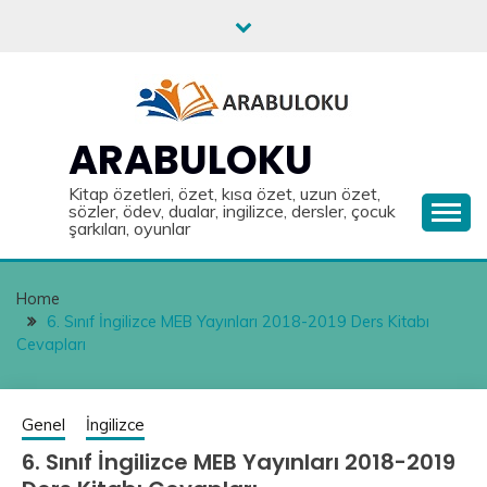
Skip
to
content
ARABULOKU
Kitap özetleri, özet, kısa özet, uzun özet,
sözler, ödev, dualar, ingilizce, dersler, çocuk
şarkıları, oyunlar
Home
6. Sınıf İngilizce MEB Yayınları 2018-2019 Ders Kitabı
Cevapları
Genel
İngilizce
6. Sınıf İngilizce MEB Yayınları 2018-2019