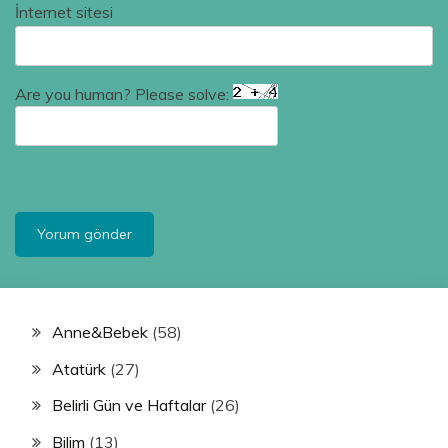
İnternet sitesi
Are you human? Please solve:
Anne&Bebek
(58)
Atatürk
(27)
Belirli Gün ve Haftalar
(26)
Bilim
(13)